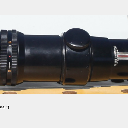
t. :)