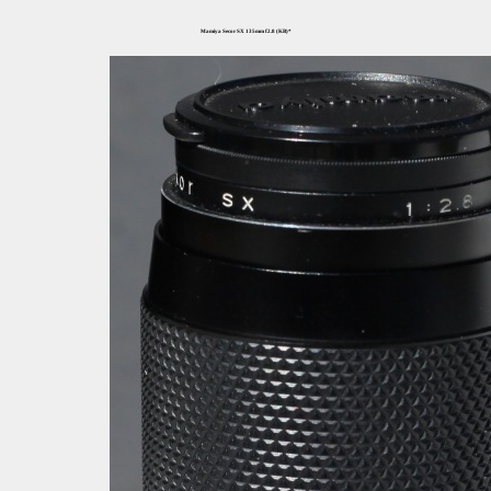
Mamiya Secor SX 135mm f2.8 (KB)*